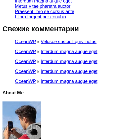
Interdum magna augue eget
Metus vitae pharetra auctor
Praesent libro se cursus ante
Litora torqent per conubia
Свежие комментарии
OceanWP
к
Velusce suscipit quis luctus
OceanWP
к
Interdum magna augue eget
OceanWP
к
Interdum magna augue eget
OceanWP
к
Interdum magna augue eget
OceanWP
к
Interdum magna augue eget
About Me